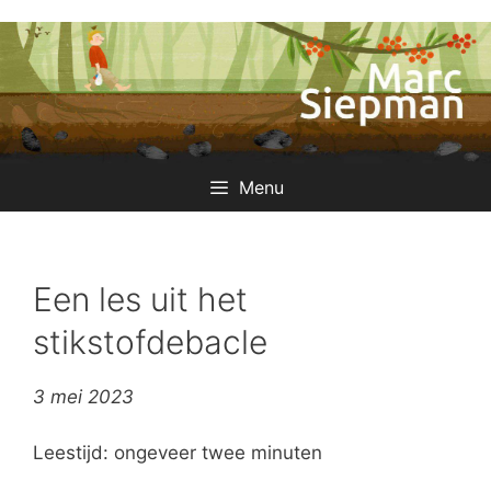
Ga
naar
de
inhoud
Menu
Een les uit het
stikstofdebacle
3 mei 2023
Leestijd: ongeveer twee minuten