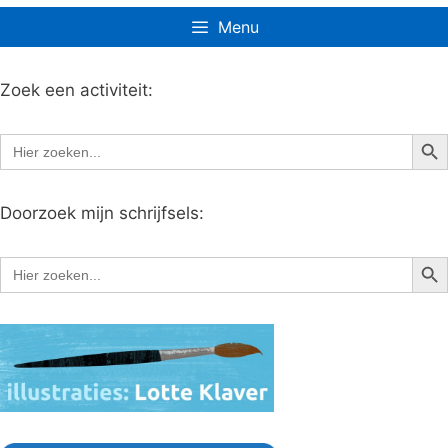
Menu
Zoek een activiteit:
Zoe
Zoek
naar:
Doorzoek mijn schrijfsels:
Zoe
Zoek
naar: