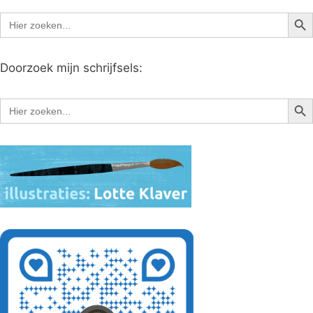
Zoe
Zoek
naar:
Doorzoek mijn schrijfsels:
Zoe
Zoek
naar: