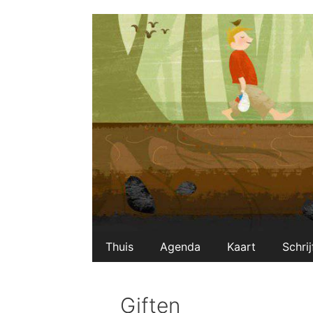
Ga
naar
de
inhoud
Thuis
Agenda
Kaart
Schrij
Giften