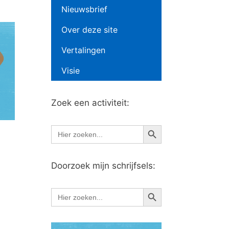
Nieuwsbrief
Over deze site
Vertalingen
Visie
Zoek een activiteit:
Zoekknop
Zoek
naar:
Doorzoek mijn schrijfsels:
Zoekknop
Zoek
naar: