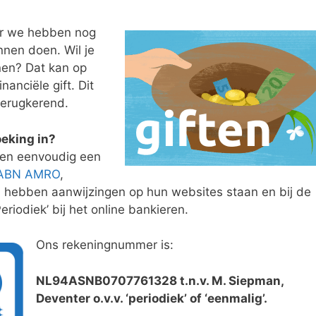
r we hebben nog
nnen doen. Wil je
nen? Dat kan op
nanciële gift. Dit
 terugkerend.
oeking in?
nken eenvoudig een
ABN AMRO
,
) hebben aanwijzingen op hun websites staan en bij de
Periodiek’ bij het online bankieren.
Ons rekeningnummer is:
NL94ASNB0707761328 t.n.v. M. Siepman,
Deventer o.v.v. ‘periodiek’ of ‘eenmalig’.