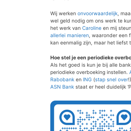
Wij werken
onvoorwaardelijk
, maa
wel geld nodig om ons werk te ku
het werk van
Caroline
en mij steu
allerlei manieren
, waaronder een fi
kan eenmalig zijn, maar het liefst
Hoe stel je een periodieke overb
Als het goed is kun je bij alle ba
periodieke overboeking instellen.
Rabobank
en
ING
(
stap snel over
!
ASN Bank
staat er heel duidelijk ‘