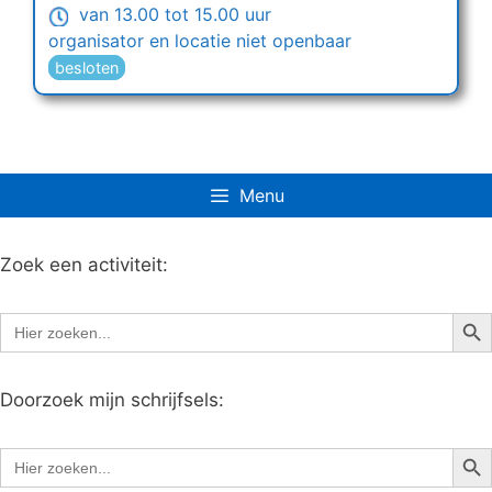
van 13.00 tot 15.00 uur
organisator en locatie niet openbaar
besloten
Menu
Zoek een activiteit:
Zoe
Zoek
naar:
Doorzoek mijn schrijfsels:
Zoe
Zoek
naar: