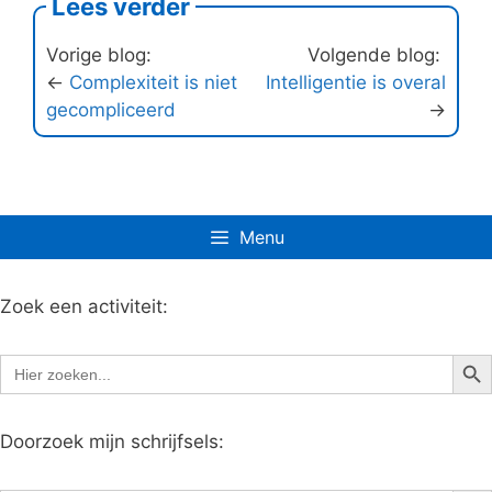
Lees verder
Vorige blog:
Volgende blog:
←
Complexiteit is niet
Intelligentie is overal
gecompliceerd
→
Menu
Zoek een activiteit:
Zoe
Zoek
naar:
Doorzoek mijn schrijfsels:
Zoe