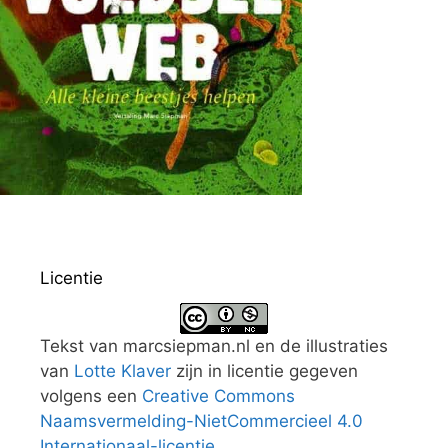
Licentie
Tekst van marcsiepman.nl en de illustraties
van
Lotte Klaver
zijn in licentie gegeven
volgens een
Creative Commons
Naamsvermelding-NietCommercieel 4.0
Internationaal-licentie
.