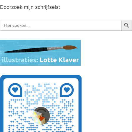
Doorzoek mijn schrijfsels:
Zoe
Zoek
naar: