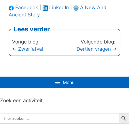
Facebook
|
LinkedIn
|
A New And
Ancient Story
Lees verder
Vorige blog:
Volgende blog:
←
Zwerfafval
Dertien vragen
→
Menu
Zoek een activiteit:
Zoe
Zoek
naar: