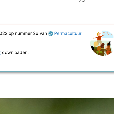
t 2022 op nummer 26 van
Permacultuur
.
f
downloaden.