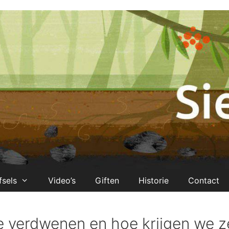
fsels
Video’s
Giften
Historie
Contact
ze verdwenen en hoe krijgen we z