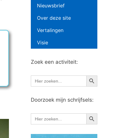
Nieuwsbrief
Over deze site
Vertalingen
Visie
Zoek een activiteit:
Zoekknop
Zoek
naar:
Doorzoek mijn schrijfsels:
Zoekknop
Zoek
naar: