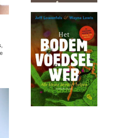
s,
ge