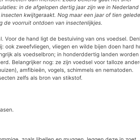
aties: in de afgelopen dertig jaar zijn we in Nederland
 insecten kwijtgeraakt. Nog maar een jaar of tien geled
 de voorruit ontdoen van insectenlijkjes.
al. Voor de hand ligt de bestuiving van ons voedsel. Den
ij: ook zweefvliegen, vliegen en wilde bijen doen hard h
angrijk als voedselbron; in honderddertig landen worden
. Belangrijker nog: ze zijn voedsel voor talloze ander
rmuizen), amfibieën, vogels, schimmels en nematoden.
cten zelfs als bron van stikstof.
fasen.
Sommige, zoals libellen en muggen, leggen deze in zoet