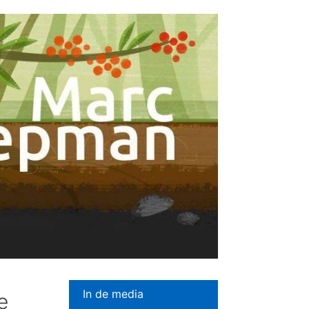
In de media
e