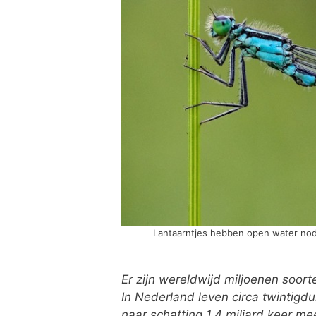
Lantaarntjes hebben open water nod
Er zijn wereldwijd miljoenen soor
In Nederland leven circa twintigdu
naar schatting 1,4 miljard keer m