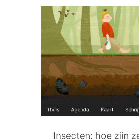
Ga
naar
de
inhoud
Thuis
Agenda
Kaart
Schrij
Insecten: hoe zijn 