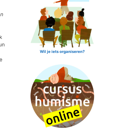
en
k
un
Wil je iets organiseren?
e