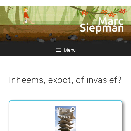
Ga
naar
de
inhoud
Menu
Inheems, exoot, of invasief?