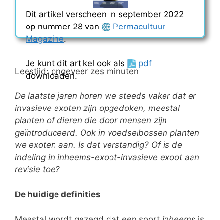
Dit artikel verscheen in september 2022
op nummer 28 van
Permacultuur
Magazine
.
Je kunt dit artikel ook als
pdf
Leestijd: ongeveer zes minuten
downloaden.
De laatste jaren horen we steeds vaker dat er
invasieve exoten zijn opgedoken, meestal
planten of dieren die door mensen zijn
geïntroduceerd. Ook in voedselbossen planten
we exoten aan. Is dat verstandig? Of is de
indeling in inheems-exoot-invasieve exoot aan
revisie toe?
De huidige definities
Meestal wordt gezegd dat een soort
inheems
is