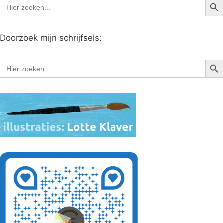
Zoek
naar:
Doorzoek mijn schrijfsels:
Zoe
Zoek
naar: