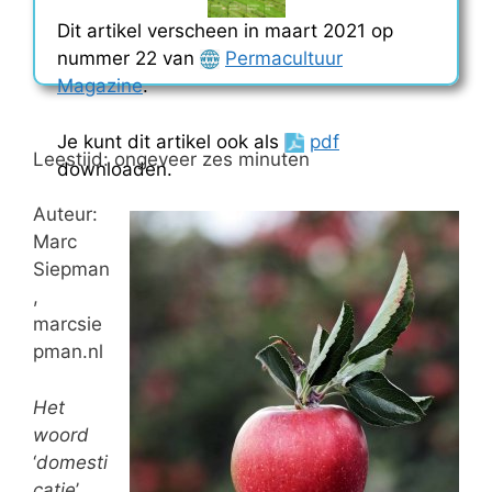
Dit artikel verscheen in maart 2021 op
nummer 22 van
Permacultuur
Magazine
.
Je kunt dit artikel ook als
pdf
Leestijd: ongeveer zes minuten
downloaden.
Auteur:
Marc
Siepman
,
marcsie
pman.nl
Het
woord
‘
domesti
catie
’