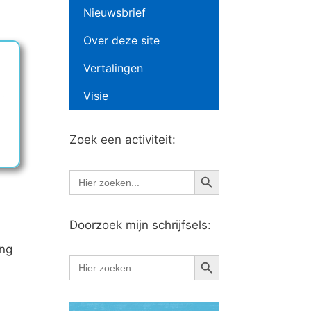
Nieuwsbrief
Over deze site
Vertalingen
Visie
Zoek een activiteit:
Zoekknop
Zoek
naar:
Doorzoek mijn schrijfsels:
ang
Zoekknop
Zoek
naar: