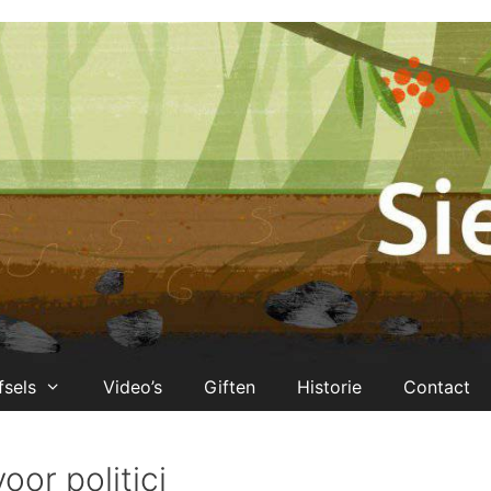
fsels
Video’s
Giften
Historie
Contact
oor politici