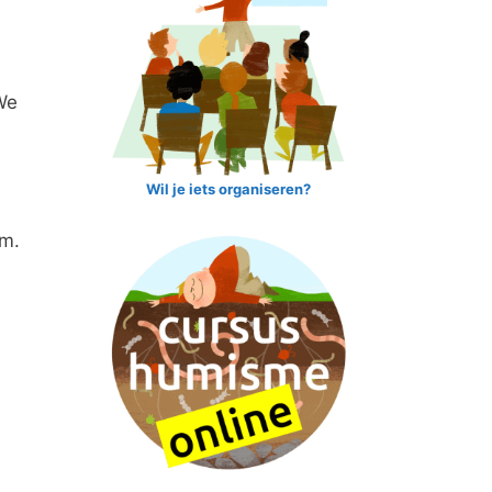
We
Wil je iets organiseren?
pm.