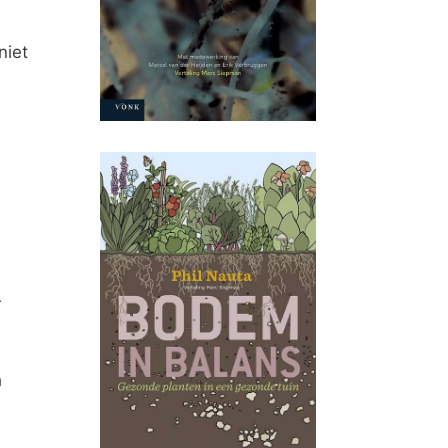
niet
r
h