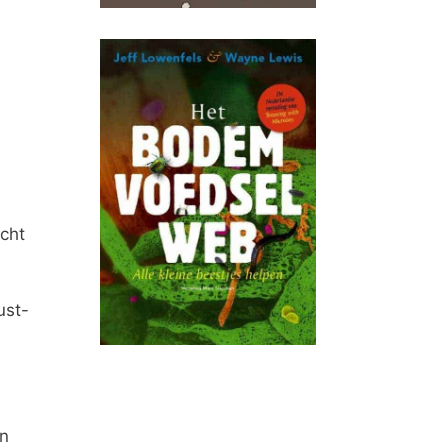
cht
ust-
en