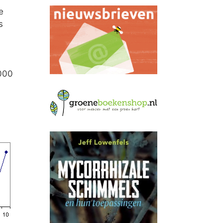
e
s
.000