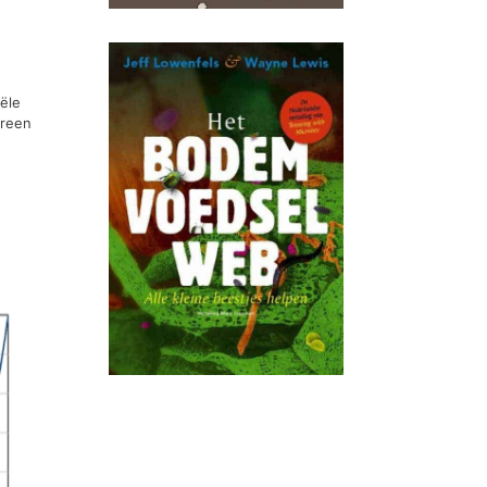
iële
ereen