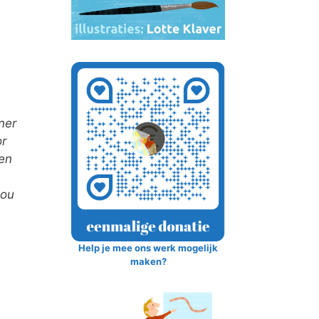
ner
or
gen
zou
Help je mee ons werk mogelijk
maken?