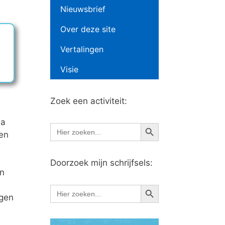
Nieuwsbrief
Over deze site
Vertalingen
Visie
Zoek een activiteit:
na
Zoekknop
Zoek
ken
naar:
Doorzoek mijn schrijfsels:
en
Zoekknop
Zoek
naar:
ngen