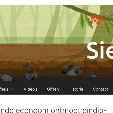
fsels
Video’s
Giften
Historie
Contact
ende econoom ontmoet eindig-