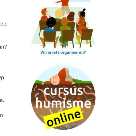
dee
an?
Wil je iets organiseren?
Op
e.
an