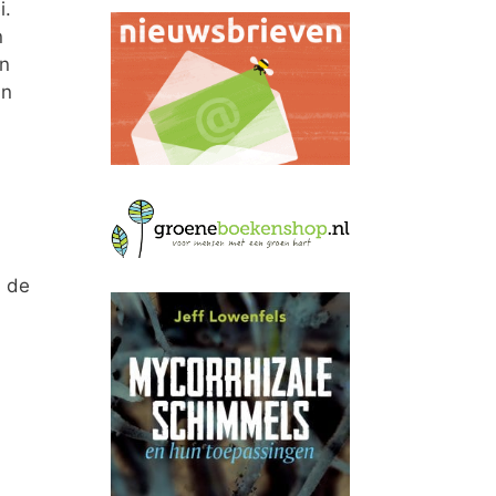
i.
n
en
an
n de