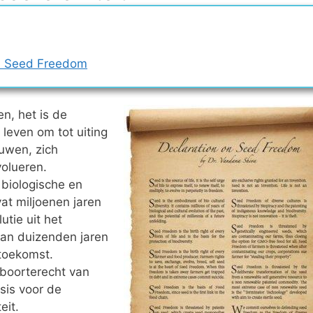
on Seed Freedom
n, het is de
 leven om tot uiting
euwen, zich
volueren.
 biologische en
vat miljoenen jaren
utie uit het
van duizenden jaren
toekomst.
eboorterecht van
sis voor de
eit.