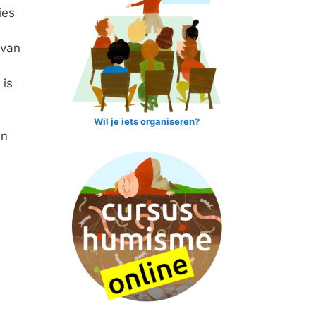
ies
 van
 is
Wil je iets organiseren?
en