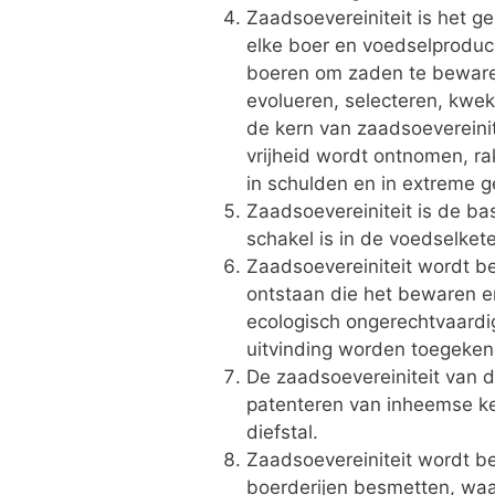
Zaadsoevereiniteit is het g
elke boer en voedselproduc
boeren om zaden te bewaren
evolueren, selecteren, kwe
de kern van zaadsoevereinit
vrijheid wordt ontnomen, ra
in schulden en in extreme g
Zaadsoevereiniteit is de ba
schakel is in de voedselket
Zaadsoevereiniteit wordt b
ontstaan die het bewaren en
ecologisch ongerechtvaardi
uitvinding worden toegekend
De zaadsoevereiniteit van d
patenteren van inheemse kenn
diefstal.
Zaadsoevereiniteit wordt b
boerderijen besmetten, waa