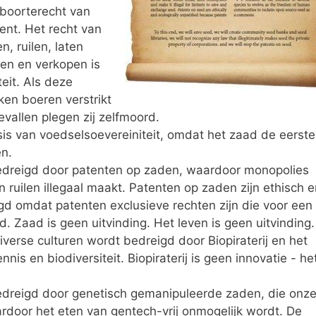
eboorterecht van
ent. Het recht van
, ruilen, laten
ken en verkopen is
eit. Als deze
ken boeren verstrikt
evallen plegen zij zelfmoord.
sis van voedselsoevereiniteit, omdat het zaad de eerste
en.
edreigd door patenten op zaden, waardoor monopolies
 ruilen illegaal maakt. Patenten op zaden zijn ethisch e
gd omdat patenten exclusieve rechten zijn die voor een
. Zaad is geen uitvinding. Het leven is geen uitvinding.
iverse culturen wordt bedreigd door Biopiraterij en het
is en biodiversiteit. Biopiraterij is geen innovatie - het
edreigd door genetisch gemanipuleerde zaden, die onz
rdoor het eten van gentech-vrij onmogelijk wordt. De