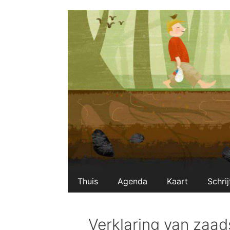
Ga
naar
de
inhoud
Thuis
Agenda
Kaart
Schrij
Verklaring van zaad