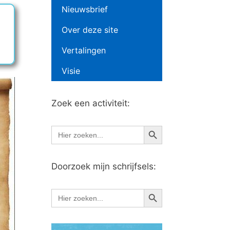
Nieuwsbrief
Over deze site
Vertalingen
Visie
Zoek een activiteit:
Zoekknop
Zoek
naar:
Doorzoek mijn schrijfsels:
Zoekknop
Zoek
naar: