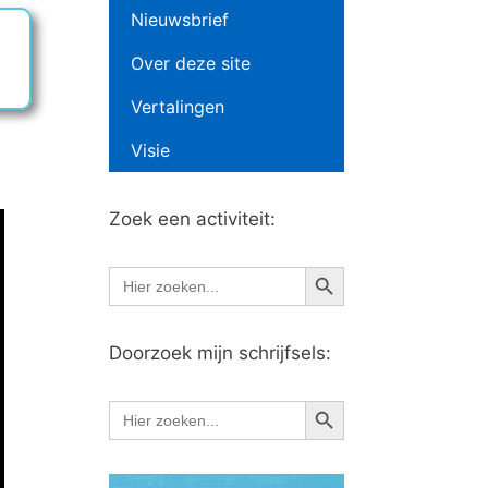
Nieuwsbrief
Over deze site
Vertalingen
Visie
Zoek een activiteit:
Zoekknop
Zoek
naar:
Doorzoek mijn schrijfsels:
Zoekknop
Zoek
naar: