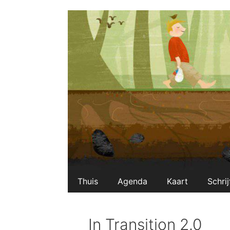
Ga
naar
de
inhoud
Thuis
Agenda
Kaart
Schrij
In Transition 2.0