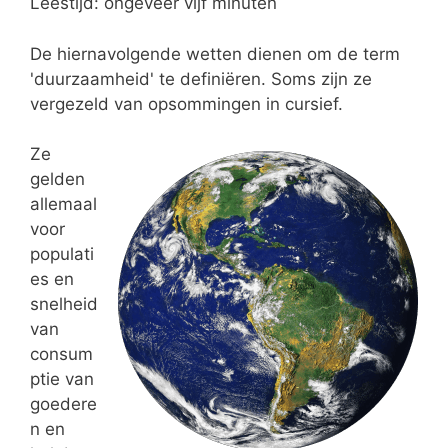
Leestijd: ongeveer vijf minuten
De hiernavolgende wetten dienen om de term
'duurzaamheid' te definiëren. Soms zijn ze
vergezeld van opsommingen in cursief.
Ze
gelden
allemaal
voor
populati
es en
snelheid
van
consum
ptie van
goedere
n en