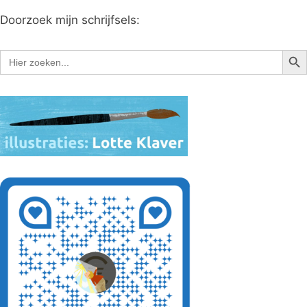
Doorzoek mijn schrijfsels:
Zoe
Zoek
naar: