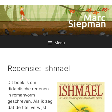
Ga
naar
de
inhoud
Menu
Recensie: Ishmael
Dit boek is om
didactische redenen
in romanvorm
geschreven. Als ik zeg
dat de titel verwijst