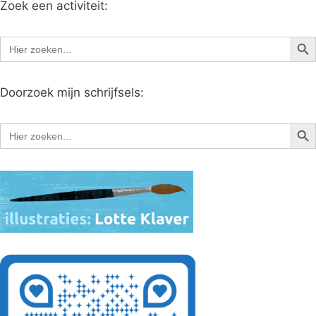
Zoek een activiteit:
Zoe
Zoek
naar:
Doorzoek mijn schrijfsels:
Zoe
Zoek
naar: