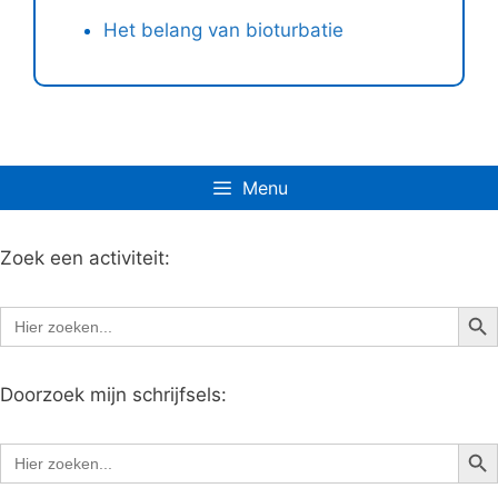
Het belang van bioturbatie
Menu
Zoek een activiteit:
Zoe
Zoek
naar:
Doorzoek mijn schrijfsels:
Zoe
Zoek
naar: