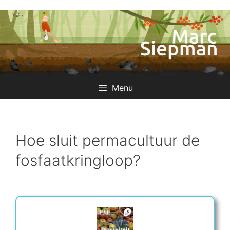
Ga
naar
de
inhoud
Menu
Hoe sluit permacultuur de
fosfaatkringloop?