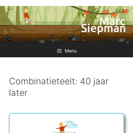
Ga
naar
de
inhoud
Menu
Combinatieteelt: 40 jaar
later