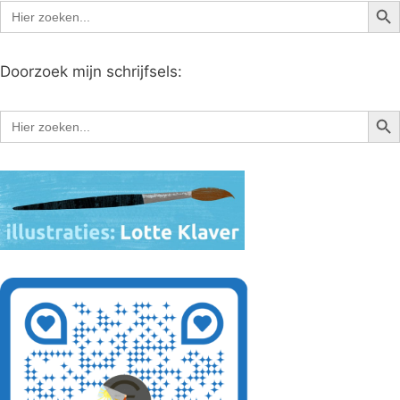
Zoe
Zoek
naar:
Doorzoek mijn schrijfsels:
Zoe
Zoek
naar: