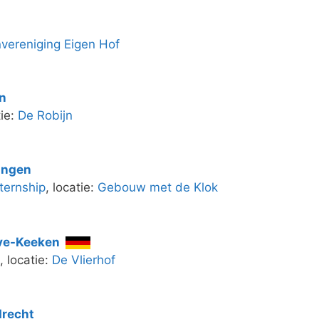
m
nvereniging Eigen Hof
n
tie:
De Robijn
ingen
ternship
, locatie:
Gebouw met de Klok
ve-Keeken
, locatie:
De Vlierhof
drecht