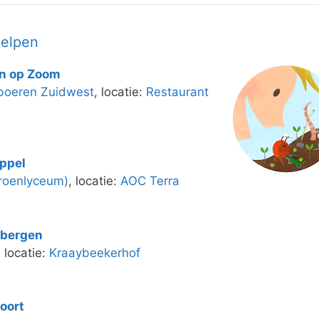
helpen
n op Zoom
oboeren Zuidwest
, locatie:
Restaurant
ppel
roenlyceum)
, locatie:
AOC Terra
ebergen
, locatie:
Kraaybeekerhof
oort