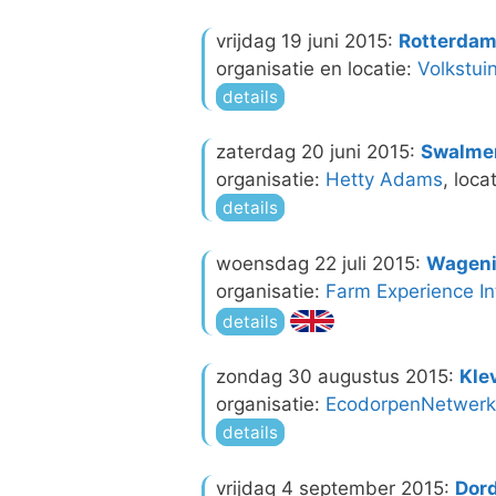
vrijdag 19 juni 2015:
Rotterda
organisatie en locatie:
Volkstui
details
zaterdag 20 juni 2015:
Swalme
organisatie:
Hetty Adams
, loca
details
woensdag 22 juli 2015:
Wagen
organisatie:
Farm Experience In
details
zondag 30 augustus 2015:
Kle
organisatie:
EcodorpenNetwerk
details
vrijdag 4 september 2015:
Dor