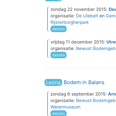
zondag 22 november 2015:
De
organisatie:
De Ulebelt
en
Geme
Rijsterborgherpark
details
vrijdag 11 december 2015:
Utre
organisatie:
Bewust Bodemgebr
details
Bodem in Balans
Lezing
zondag 6 september 2015:
Ar
organisatie:
Bewust Bodemgebr
Watermuseum
details