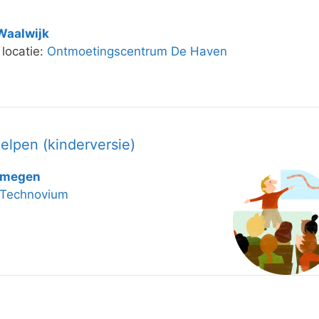
Waalwijk
, locatie:
Ontmoetingscentrum De Haven
helpen (kinderversie)
jmegen
Technovium