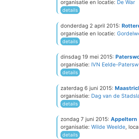
organisatie en locatie:
De War
details
donderdag 2 april 2015:
Rotte
organisatie en locatie:
Gordelw
details
dinsdag 19 mei 2015:
Patersw
organisatie:
IVN Eelde-Patersw
details
zaterdag 6 juni 2015:
Maastric
organisatie:
Dag van de Stads
details
zondag 7 juni 2015:
Appeltern
organisatie:
Wilde Weelde
, loca
details