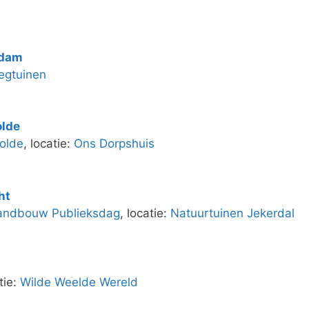
rdam
egtuinen
olde
olde
, locatie:
Ons Dorpshuis
ht
landbouw Publieksdag
, locatie:
Natuurtuinen Jekerdal
tie:
Wilde Weelde Wereld