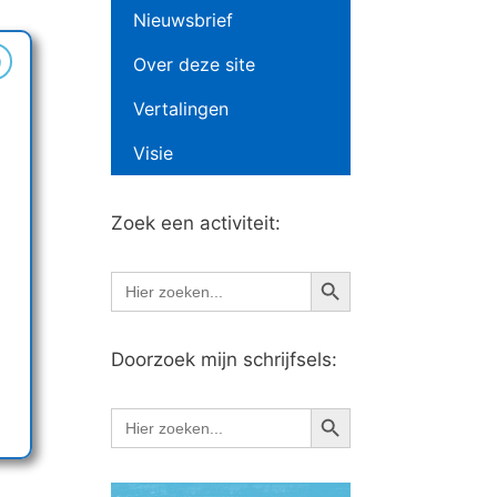
Nieuwsbrief
9
Over deze site
Vertalingen
Visie
Zoek een activiteit:
Zoekknop
Zoek
naar:
Doorzoek mijn schrijfsels:
Zoekknop
Zoek
naar: