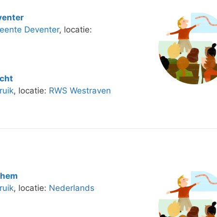
venter
ente Deventer
, locatie:
cht
uik
, locatie:
RWS Westraven
nhem
uik
, locatie:
Nederlands