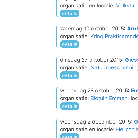
organisatie en locatie:
Volkstui
details
zaterdag 10 oktober 2015:
Arn
organisatie:
Kring Praktiseren
details
dinsdag 27 oktober 2015:
Gies
organisatie:
Natuurbescherming
details
woensdag 28 oktober 2015:
E
organisatie:
Biotuin Emmen
, lo
details
woensdag 2 december 2015:
G
organisatie en locatie:
Helicon
details