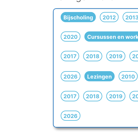
Bijscholing
2012
201
2020
Cursussen en wor
2017
2018
2019
2
2026
Lezingen
2010
2017
2018
2019
2
2026