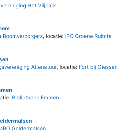
nvereniging Het Vlijpark
hem
de Boomverzorgers
, locatie:
IPC Groene Ruimte
sen
svereniging Altenatuur
, locatie:
Fort bij Giessen
mmen
catie:
Bibliotheek Emmen
eldermalsen
 MBO Geldermalsen