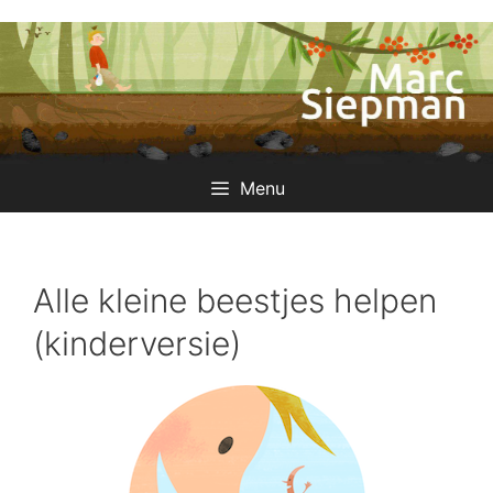
Ga
naar
de
inhoud
Menu
Alle kleine beestjes helpen
(kinderversie)