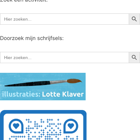
Zoe
Zoek
naar:
Doorzoek mijn schrijfsels:
Zoe
Zoek
naar: