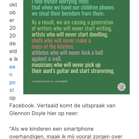
okt
ob
er
20
20
de
eld
e ik
ee
n
po
st
op
Facebook. Vertaald komt de uitspraak van
Glennon Doyle hier op neer:
"Als we kinderen een smartphone
overhandigen, maak ik mij vooral zorgen over