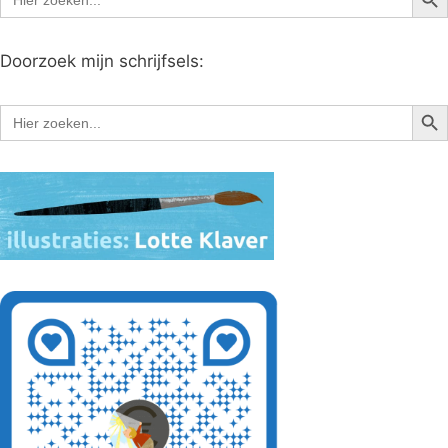
naar:
Doorzoek mijn schrijfsels:
Zoe
Zoek
naar: