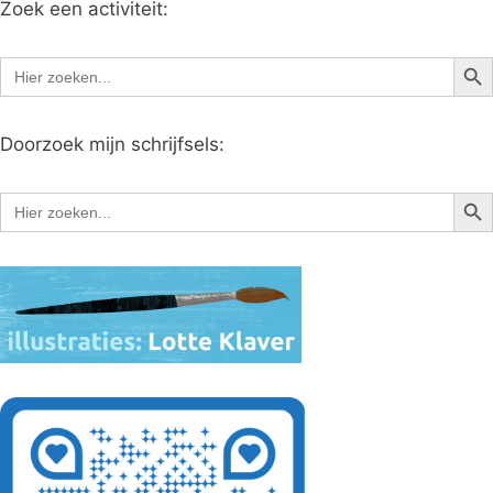
Zoek een activiteit:
Zoe
Zoek
naar:
Doorzoek mijn schrijfsels:
Zoe
Zoek
naar: