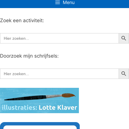
Menu
Zoek een activiteit:
Zoe
Zoek
naar:
Doorzoek mijn schrijfsels:
Zoe
Zoek
naar: