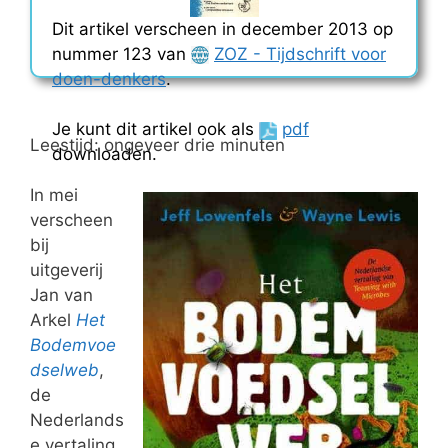
Dit artikel verscheen in december 2013 op
nummer 123 van
ZOZ - Tijdschrift voor
doen-denkers
.
Je kunt dit artikel ook als
pdf
Leestijd: ongeveer drie minuten
downloaden.
In mei
verscheen
bij
uitgeverij
Jan van
Arkel
Het
Bodemvoe
dselweb
,
de
Nederlands
e vertaling