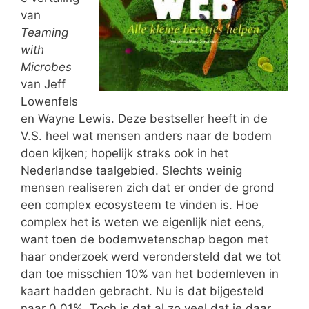
van
Teaming
with
Microbes
van Jeff
Lowenfels
en Wayne Lewis. Deze bestseller heeft in de
V.S. heel wat mensen anders naar de bodem
doen kijken; hopelijk straks ook in het
Nederlandse taalgebied. Slechts weinig
mensen realiseren zich dat er onder de grond
een complex ecosysteem te vinden is. Hoe
complex het is weten we eigenlijk niet eens,
want toen de bodemwetenschap begon met
haar onderzoek werd verondersteld dat we tot
dan toe misschien 10% van het bodemleven in
kaart hadden gebracht. Nu is dat bijgesteld
naar 0,01%. Toch is dat al zo veel dat je daar