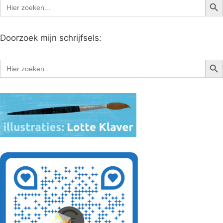
Zoek
naar:
Doorzoek mijn schrijfsels:
Zoe
Zoek
naar: