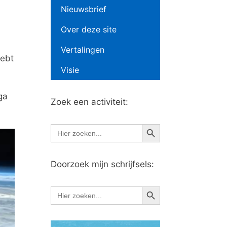
Nieuwsbrief
Over deze site
Vertalingen
hebt
Visie
ga
Zoek een activiteit:
Zoekknop
Zoek
naar:
Doorzoek mijn schrijfsels:
Zoekknop
Zoek
naar: