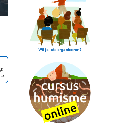
Wil je iets organiseren?
g:
→