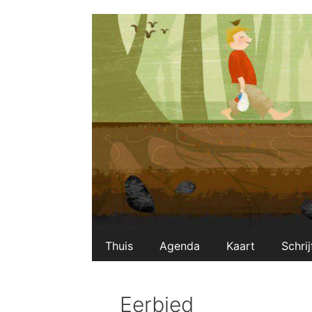
Ga
naar
de
inhoud
Thuis
Agenda
Kaart
Schrij
Eerbied