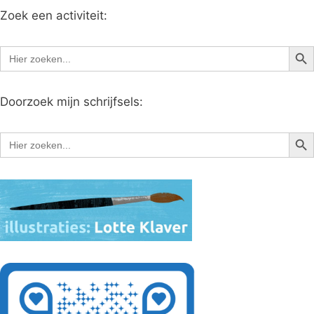
Zoek een activiteit:
Zoe
Zoek
naar:
Doorzoek mijn schrijfsels:
Zoe
Zoek
naar: