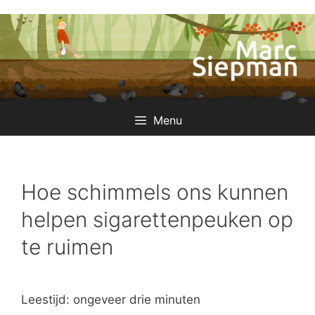
Ga
naar
de
inhoud
Menu
Hoe schimmels ons kunnen
helpen sigarettenpeuken op
te ruimen
Leestijd: ongeveer drie minuten