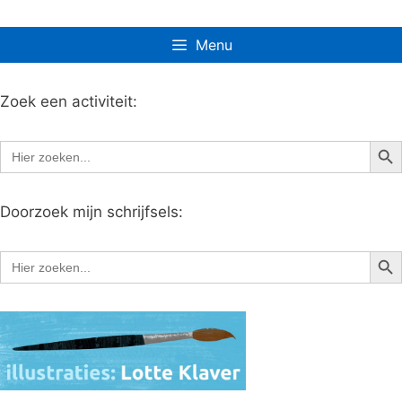
Menu
Zoek een activiteit:
Zoe
Zoek
naar:
Doorzoek mijn schrijfsels:
Zoe
Zoek
naar: