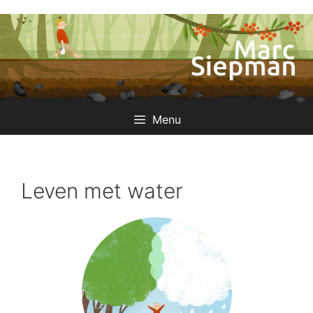
Ga
naar
de
inhoud
Menu
Leven met water